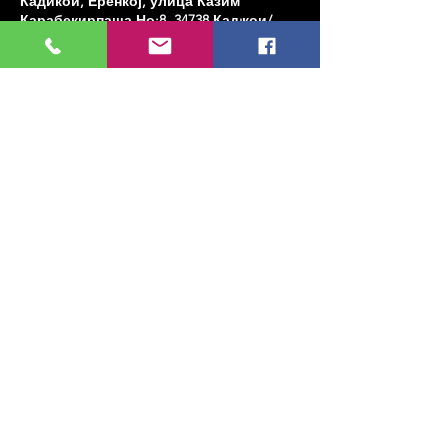
Кадикои, Еренкој, улица Казим
Карабекирпаша Но:8, 34738 Кадıкои/
Истанбул, Туркиие
Share this event
МУЗИКА, УМЕТНОСТ, ПЛЕС И МНОГО
ЈОШ...
TESLİMAT VE İADE
ПОЛИТИКА ПРИВАТНОСТИ