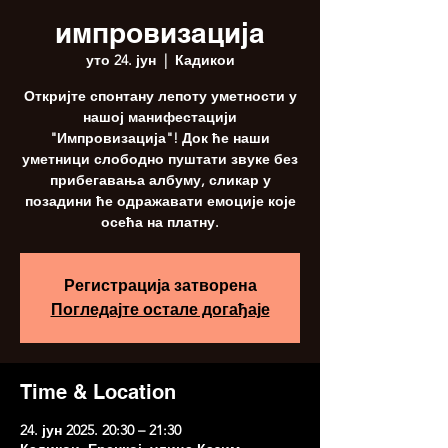
импровизација
уто 24. јун
  |  
Кадикои
Откријте спонтану лепоту уметности у
нашој манифестацији
"Импровизација"! Док ће наши
уметници слободно пуштати звуке без
прибегавања албуму, сликар у
позадини ће одражавати емоције које
осећа на платну.
Регистрација затворена
Погледајте остале догађаје
Time & Location
24. јун 2025. 20:30 – 21:30