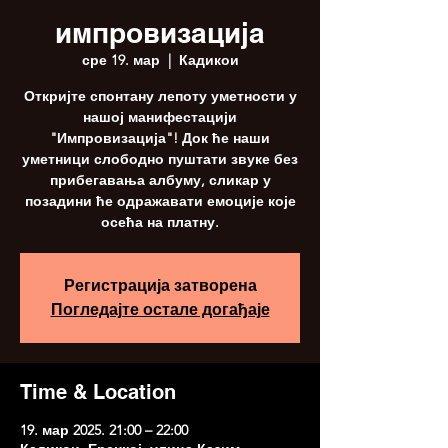
импровизација
сре 19. мар
  |  
Кадикои
Откријте спонтану лепоту уметности у
нашој манифестацији
"Импровизација"! Док ће наши
уметници слободно пуштати звуке без
прибегавања албуму, сликар у
позадини ће одражавати емоције које
осећа на платну.
Регистрација затворена
Погледајте остале догађаје
Time & Location
19. мар 2025. 21:00 – 22:00