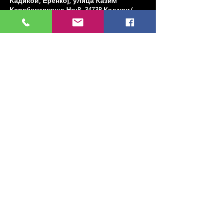
Кадикои, Еренкој, улица Казим
Карабекирпаша Но:8, 34738 Кадıкои/
Истанбул, Туркиие
Share this event
МУЗИКА, УМЕТНОСТ, ПЛЕС И МНОГО
ЈОШ...
TESLİMAT VE İADE
ПОЛИТИКА ПРИВАТНОСТИ