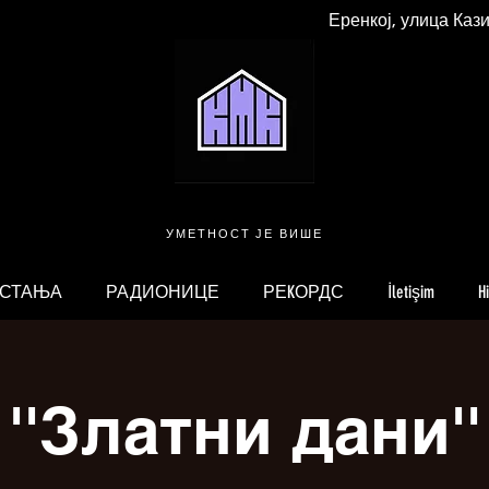
Еренкој, улица Каз
УМЕТНОСТ ЈЕ ВИШЕ
 СТАЊА
РАДИОНИЦЕ
РЕKОРДС
İletişim
H
''Златни дани''