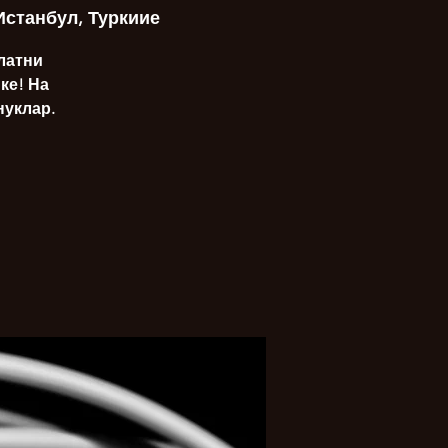
/Истанбул, Туркиие
Златни
ке! На
нуклар.