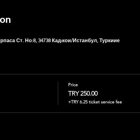
ion
рпаса Ст. Но:8, 34738 Кадıкои/Истанбул, Туркиие
Price
TRY 250.00
+TRY 6.25 ticket service fee