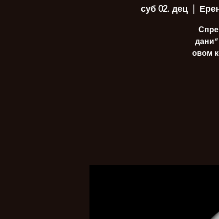
суб 02. дец
  |  
Ерен
Спрем
дани“
овом к