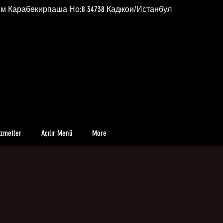
им Карабекирпаша Но:8 34738 Кадıкои/Истанбул
izmetler
Açılır Menü
More