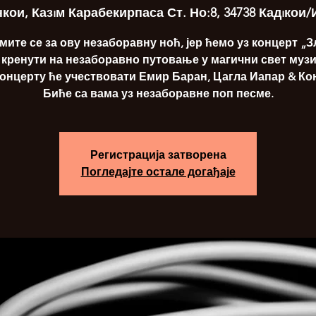
кои, Казıм Карабекирпаса Ст. Но:8, 34738 Кадıкои
ите се за ову незаборавну ноћ, јер ћемо уз концерт „
 кренути на незаборавно путовање у магични свет музи
онцерту ће учествовати Емир Баран, Цагла Иапар & Ко
Биће са вама уз незаборавне поп песме.
Регистрација затворена
Погледајте остале догађаје