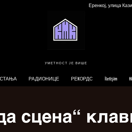
Еренкој, улица Каз
УМЕТНОСТ ЈЕ ВИШЕ
 СТАЊА
РАДИОНИЦЕ
РЕKОРДС
İletişim
H
да сцена“ клав