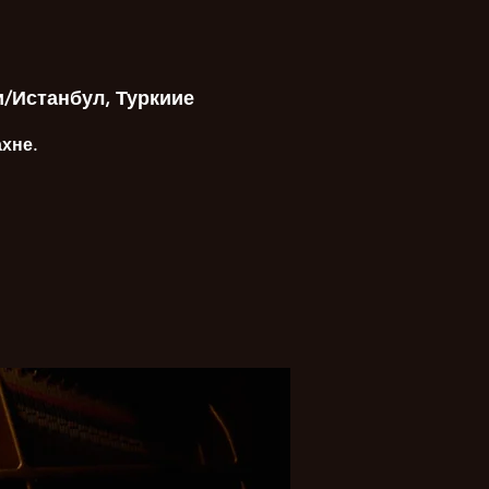
и/Истанбул, Туркиие
хне.