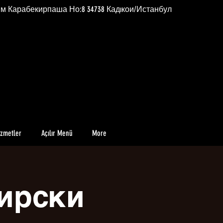
им Карабекирпаша Но:8 34738 Кадıкои/Истанбул
izmetler
Açılır Menü
More
ирски