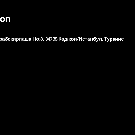
ion
рабекирпаша Но:8, 34738 Кадıкои/Истанбул, Туркиие