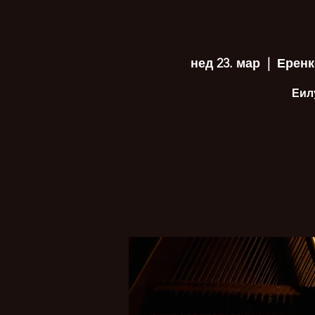
нед 23. мар
  |  
Еренк
Еил