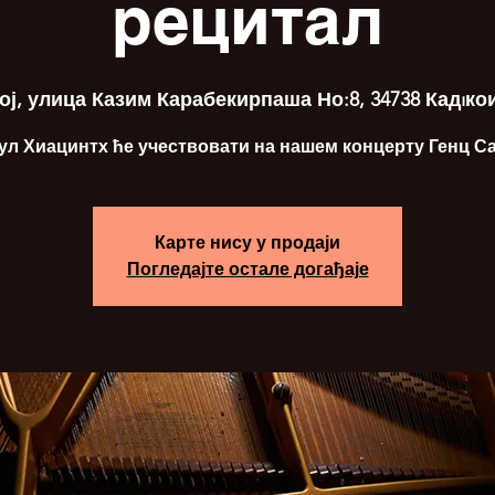
рецитал
ој, улица Казим Карабекирпаша Но:8, 34738 Кадıко
ул Хиацинтх ће учествовати на нашем концерту Генц Са
Карте нису у продаји
Погледајте остале догађаје