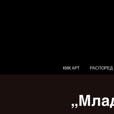
КМК АРТ
РАСПОРЕД
„Мла