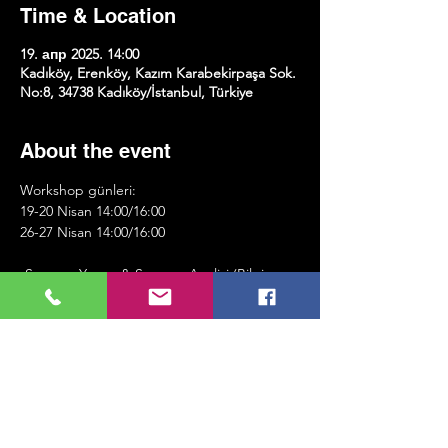
Time & Location
19. апр 2025. 14:00
Kadıköy, Erenköy, Kazım Karabekirpaşa Sok.
No:8, 34738 Kadıköy/İstanbul, Türkiye
About the event
Workshop günleri:
19-20 Nisan 14:00/16:00
26-27 Nisan 14:00/16:00
-Senaryo Yazımı & Senaryo Analizi (Bilgisayar 
getirmek zorunludur.)
-Storyboard Hazırlama
-Kamera Açıları ve Çekim Planı
Show More