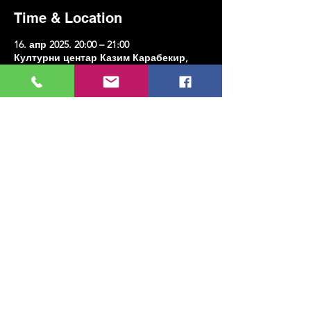
Time & Location
16. апр 2025. 20:00 – 21:00
Културни центар Казим Карабекир,
Еренкој, улица Казим Карабекирпаша
Но:8 Д:16, 34738 Кадıкои/Истанбул,
Туркиие
Share this event
МУЗИКА, УМЕТНОСТ, ПЛЕС И МНОГО
ЈОШ...
TESLİMAT VE İADE