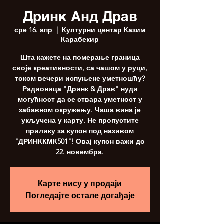
Дринк Анд Драв
сре 16. апр
  |  
Културни центар Казим
Карабекир
Шта кажете на померање граница
своје креативности, са чашом у руци,
током вечери испуњене уметношћу?
Радионица "Дринк & Драв" нуди
могућност да се ствара уметност у
забавном окружењу. Чаша вина је
укључена у карту. Не пропустите
прилику за купон под називом
"ДРИНККМК501"! Овај купон важи до
22. новембра.
Карте нису у продаји
Погледајте остале догађаје