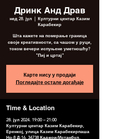
Дринк Анд Драв
нед 28. јул
  |  
Културни центар Казим
Карабекир
Шта кажете на померање граница
своје креативности, са чашом у руци,
током вечери испуњене уметношћу?
"Пиј и цртај"
Карте нису у продаји
Погледајте остале догађаје
Time & Location
28. јул 2024. 19:00 – 21:00
Културни центар Казим Карабекир,
Еренкој, улица Казим Карабекирпаша
Но:8 Д:16, 34738 Кадıкои/Истанбул,