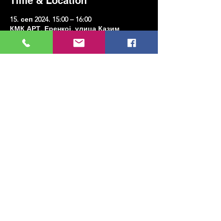
Time & Location
15. сеп 2024. 15:00 – 16:00
КМК АРТ, Еренкој, улица Казим
Карабекирпаша Но:8, 34738 Кадıкои/
Истанбул, Туркиие
Share this event
МУЗИКА, УМЕТНОСТ, ПЛЕС И МНОГО
ЈОШ...
TESLİMAT VE İADE
ПОЛИТИКА ПРИВАТНОСТИ