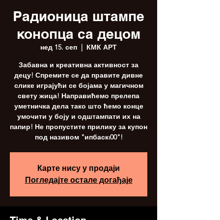
Радионица штампе
конопца са децом
нед 15. сеп
  |  
КМК АРТ
Забавна и креативна активност за
децу! Спремите се да правите дивне
слике играјући се бојама у магичном
свету жица! Направићемо прелепа
уметничка дела тако што ћемо конце
умочити у боју и одштампати их на
папир! Не пропустите прилику за купон
под називом "ипбаскı00"!
Карте нису у продаји
Погледајте остале догађаје