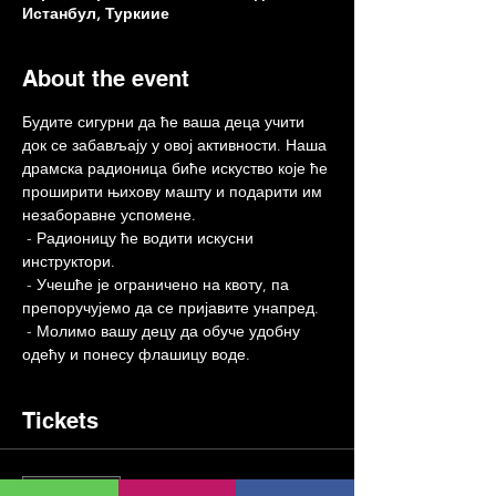
Истанбул, Туркиие
About the event
Будите сигурни да ће ваша деца учити 
док се забављају у овој активности. Наша 
драмска радионица биће искуство које ће 
проширити њихову машту и подарити им 
незаборавне успомене.
 - Радионицу ће водити искусни 
инструктори.
 - Учешће је ограничено на квоту, па 
препоручујемо да се пријавите унапред.
 - Молимо вашу децу да обуче удобну 
одећу и понесу флашицу воде.
Tickets
Sale ended