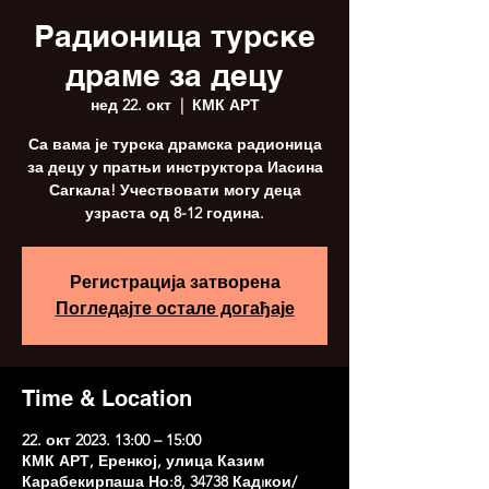
Радионица турске
драме за децу
нед 22. окт
  |  
КМК АРТ
Са вама је турска драмска радионица
за децу у пратњи инструктора Иасина
Сагкала! Учествовати могу деца
узраста од 8-12 година.
Регистрација затворена
Погледајте остале догађаје
Time & Location
22. окт 2023. 13:00 – 15:00
КМК АРТ, Еренкој, улица Казим
Карабекирпаша Но:8, 34738 Кадıкои/