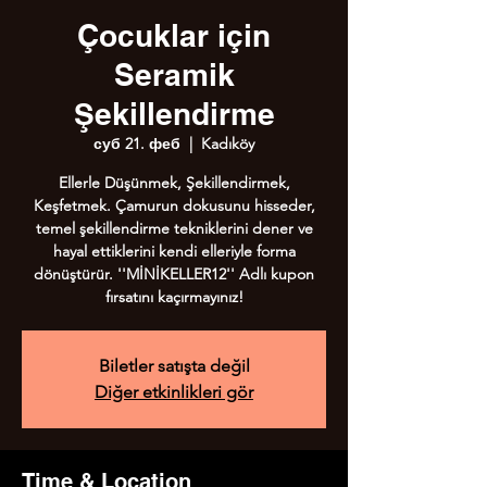
Çocuklar için
Seramik
Şekillendirme
суб 21. феб
  |  
Kadıköy
Ellerle Düşünmek, Şekillendirmek,
Keşfetmek. Çamurun dokusunu hisseder,
temel şekillendirme tekniklerini dener ve
hayal ettiklerini kendi elleriyle forma
dönüştürür. ''MİNİKELLER12'' Adlı kupon
fırsatını kaçırmayınız!
Biletler satışta değil
Diğer etkinlikleri gör
Time & Location