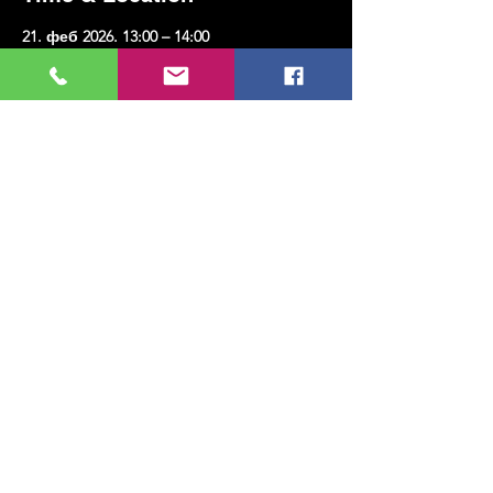
21. феб 2026. 13:00 – 14:00
Kadıköy, Erenköy, Kazım Karabekirpaşa Sok.
No:8, 34738 Kadıköy/İstanbul, Türkiye
Share this event
МУЗИКА, УМЕТНОСТ, ПЛЕС И МНОГО
ЈОШ...
TESLİMAT VE İADE
ПОЛИТИКА ПРИВАТНОСТИ