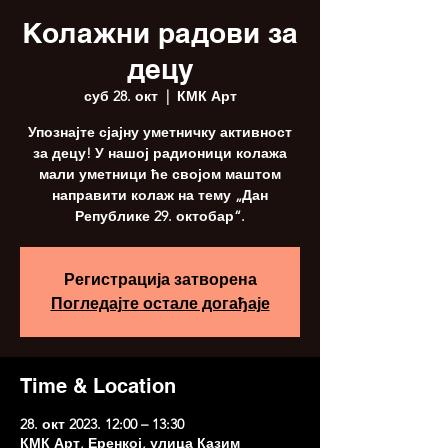
Колажни радови за
децу
суб 28. окт
  |  
КМК Арт
Упознајте сјајну уметничку активност
за децу! У нашој радионици колажа
мали уметници ће својом маштом
направити колаж на тему „Дан
Републике 29. октобар“.
Регистрација затворена
Погледајте остале догађаје
Time & Location
28. окт 2023. 12:00 – 13:30
КМК Арт, Еренкој, улица Казим