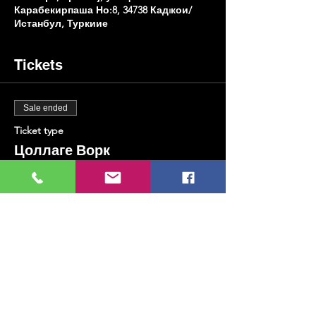
Карабекирпаша Но:8, 34738 Кадıкои/
Истанбул, Туркиие
Tickets
Sale ended
Ticket type
Цоллаге Ворк
Price
TRY 300.00
+TRY 7.50 ticket service fee
Share this event