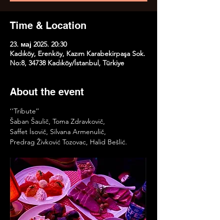
Time & Location
23. мај 2025. 20:30
Kadıköy, Erenköy, Kazım Karabekirpaşa Sok.
No:8, 34738 Kadıköy/İstanbul, Türkiye
About the event
‘’Tribute’’
Šaban Šaulič, Toma Zdravkovič, 
Saffet İsovič, Silvana Armenulič, 
Predrag Živković Tozovac, Halid Bešlić.