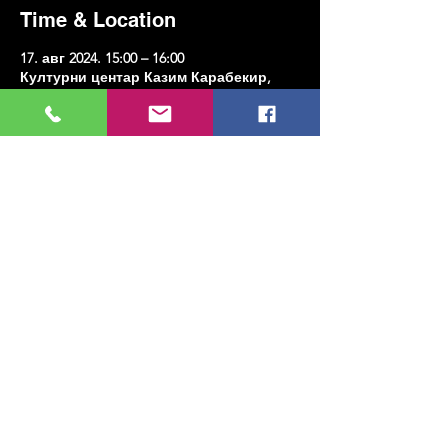
Time & Location
17. авг 2024. 15:00 – 16:00
Културни центар Казим Карабекир,
Еренкој, улица Казим Карабекирпаша
Но:8 Д:16, 34738 Кадıкои/Истанбул,
Туркиие
Share this event
МУЗИКА, УМЕТНОСТ, ПЛЕС И МНОГО
ЈОШ...
TESLİMAT VE İADE