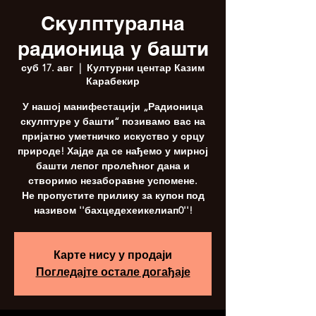
Скулптурална
радионица у башти
суб 17. авг
  |  
Културни центар Казим
Карабекир
У нашој манифестацији „Радионица
скулптуре у башти“ позивамо вас на
пријатно уметничко искуство у срцу
природе! Хајде да се нађемо у мирној
башти лепог пролећног дана и
створимо незаборавне успомене.
Не пропустите прилику за купон под
називом ''бахцедехеикелиап0''!
Карте нису у продаји
Погледајте остале догађаје