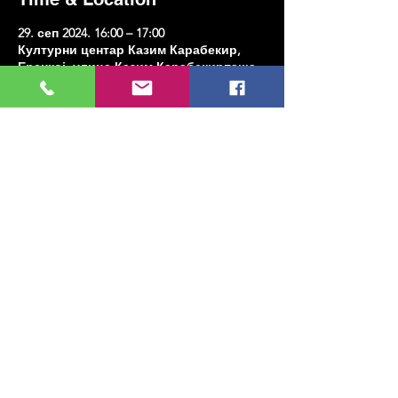
29. сеп 2024. 16:00 – 17:00
Културни центар Казим Карабекир,
Еренкој, улица Казим Карабекирпаша
Но:8 Д:16, 34738 Кадıкои/Истанбул,
Туркиие
Share this event
МУЗИКА, УМЕТНОСТ, ПЛЕС И МНОГО
ЈОШ...
TESLİMAT VE İADE
ПОЛИТИКА ПРИВАТНОСТИ