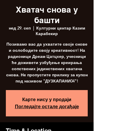
Хватач снова у
башти
нед 29. сеп
  |  
Културни центар Казим
Карабекир
Позивамо вас да ухватите своје снове
и ослободите своју креативност! На
радионици Дреам Цатцхер, учесници
ће доживети узбуђење креирања
сопствених јединствених хватача
снова. Не пропустите прилику за купон
под називом "ДУЗКАПАНИ04"!
Карте нису у продаји
Погледајте остале догађаје
Time & Location