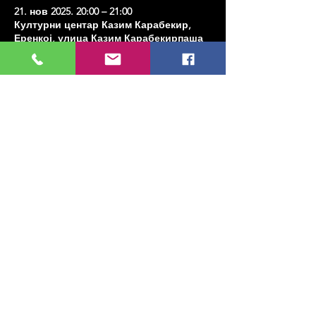
21. нов 2025. 20:00 – 21:00
Културни центар Казим Карабекир,
Еренкој, улица Казим Карабекирпаша
Но:8 Д:16, 34738 Кадıкои/Истанбул,
Туркиие
Share this event
МУЗИКА, УМЕТНОСТ, ПЛЕС И МНОГО
ЈОШ...
TESLİMAT VE İADE
ПОЛИТИКА ПРИВАТНОСТИ