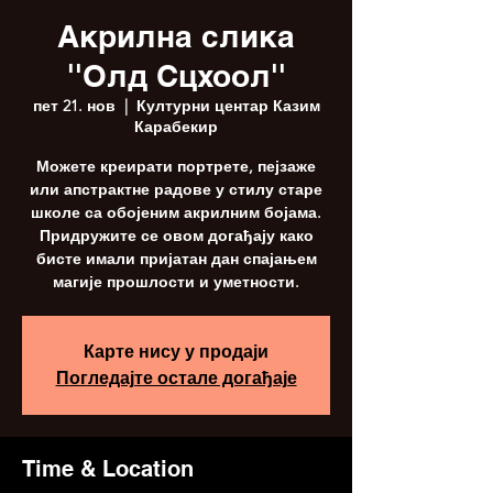
Акрилна слика
''Олд Сцхоол''
пет 21. нов
  |  
Културни центар Казим
Карабекир
Можете креирати портрете, пејзаже
или апстрактне радове у стилу старе
школе са обојеним акрилним бојама.
Придружите се овом догађају како
бисте имали пријатан дан спајањем
магије прошлости и уметности.
Карте нису у продаји
Погледајте остале догађаје
Time & Location