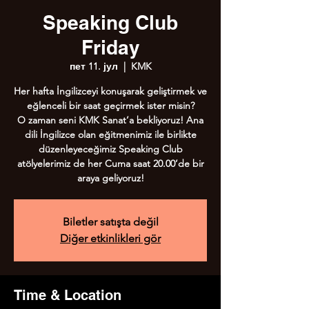
Speaking Club
Friday
пет 11. јул
  |  
KMK
Her hafta İngilizceyi konuşarak geliştirmek ve
eğlenceli bir saat geçirmek ister misin?
O zaman seni KMK Sanat’a bekliyoruz! Ana
dili İngilizce olan eğitmenimiz ile birlikte
düzenleyeceğimiz Speaking Club
atölyelerimiz de her Cuma saat 20.00’de bir
Biletler satışta değil
Diğer etkinlikleri gör
Time & Location