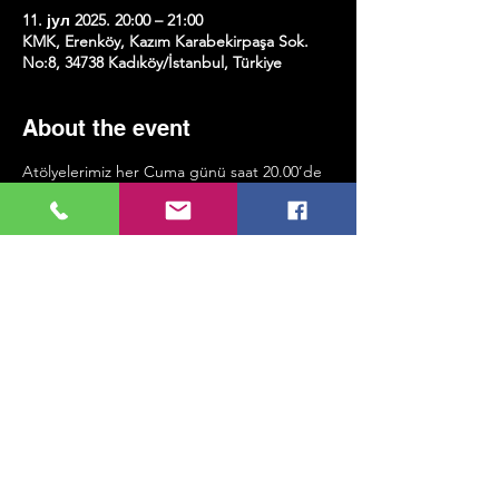
11. јул 2025. 20:00 – 21:00
KMK, Erenköy, Kazım Karabekirpaşa Sok.
No:8, 34738 Kadıköy/İstanbul, Türkiye
About the event
Atölyelerimiz her Cuma günü saat 20.00’de 
gerçekleşecek ve yaklaşık bir saat sürecek.
Katılım için belirli bir seviye şartı 
bulunmuyor; önemli olan katılmak ve pratik 
yapmaya istekli olmak!
Share this event