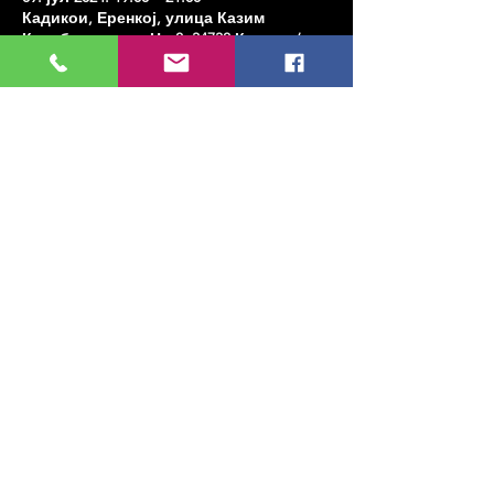
Кадикои, Еренкој, улица Казим
Карабекирпаша Но:8, 34738 Кадıкои/
Истанбул, Туркиие
Share this event
МУЗИКА, УМЕТНОСТ, ПЛЕС И МНОГО
ЈОШ...
TESLİMAT VE İADE
ПОЛИТИКА ПРИВАТНОСТИ