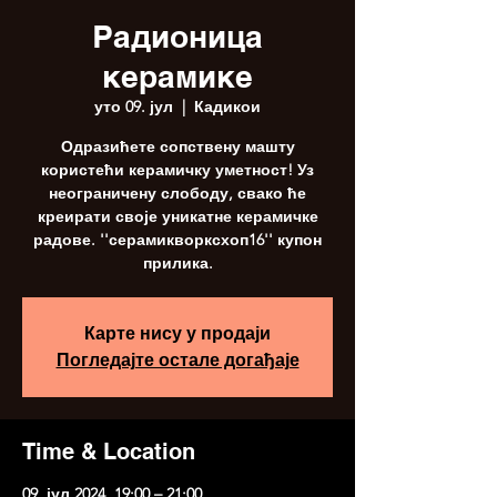
Радионица
керамике
уто 09. јул
  |  
Кадикои
Одразићете сопствену машту
користећи керамичку уметност! Уз
неограничену слободу, свако ће
креирати своје уникатне керамичке
радове. ''серамикворксхоп16'' купон
прилика.
Карте нису у продаји
Погледајте остале догађаје
Time & Location
09. јул 2024. 19:00 – 21:00