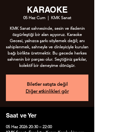
KARAOKE
05 Haz Cum
  |  
KMK Sanat
KMK Sanat sahnesinde, sesin ve ifadenin
özgürleştiği bir alan açıyoruz. Karaoke
Gecesi, yalnızca şarkı söylemek değil; anı
sahiplenmek, sahneyle ve dinleyiciyle kurulan
bağı birlikte üretmektir. Bu gecede herkes
sahnenin bir parçası olur. Seçtiğiniz şarkılar,
kolektif bir deneyime dönüşür.
Biletler satışta değil
Diğer etkinlikleri gör
Saat ve Yer
05 Haz 2026 20:30 – 22:00