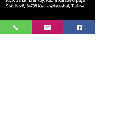
KMK Sanat, Erenköy, Kazım Karabekirpaşa
Sok. No:8, 34738 Kadıköy/İstanbul, Türkiye
Etkinlik hakkında
Azra Topal(v)
Bu Etkinliği Paylaş
MUSIC, ART, DANCE AND MUCH MORE...
TESLİMAT VE İADE
GİZLİLİK POLİTİKASI