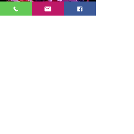
ETKİNLİK KATAGORİ İÇERİKLERİ
Daha Fazla Göster
Bu Etkinliği Paylaş