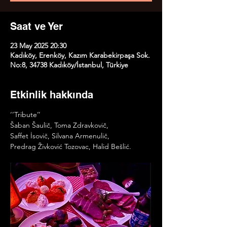
Saat ve Yer
23 May 2025 20:30
Kadıköy, Erenköy, Kazım Karabekirpaşa Sok.
No:8, 34738 Kadıköy/İstanbul, Türkiye
Etkinlik hakkında
‘’Tribute’’
Šaban Šaulič, Toma Zdravkovič, 
Saffet İsovič, Silvana Armenulič, 
Predrag Živković Tozovac, Halid Bešlić.