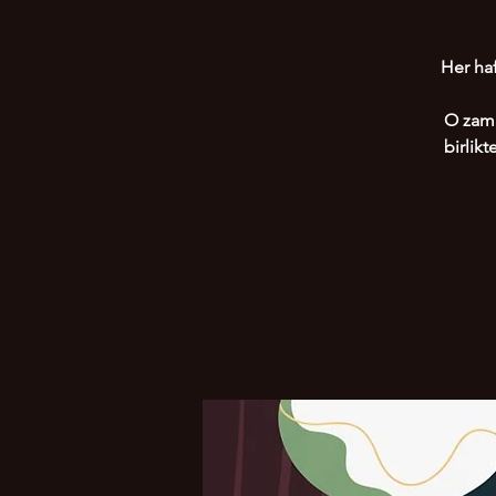
Her haf
O zama
birlik