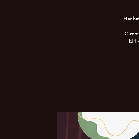
Her haf
O zama
birl