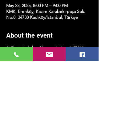
May 23, 2025, 8:00 PM – 9:00 PM
KMK, Erenköy, Kazım Karabekirpaşa Sok.
No:8, 34738 Kadıköy/İstanbul, Türkiye
About the event
Atölyelerimiz her Cuma günü saat 20.00’de 
gerçekleşecek ve yaklaşık bir saat sürecek.
Katılım için belirli bir seviye şartı 
bulunmuyor; önemli olan katılmak ve pratik 
yapmaya istekli olmak!
Share this event