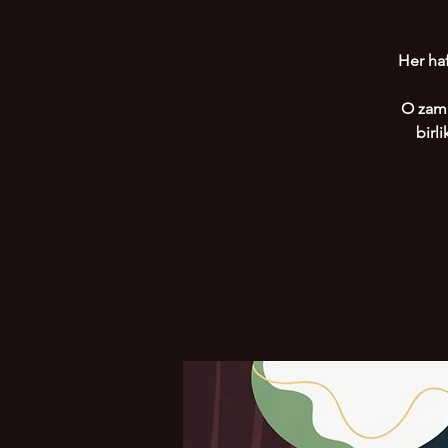
Her haf
O zama
birl