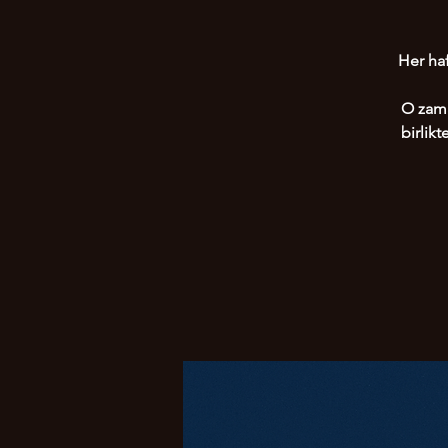
Her haf
O zama
birlik