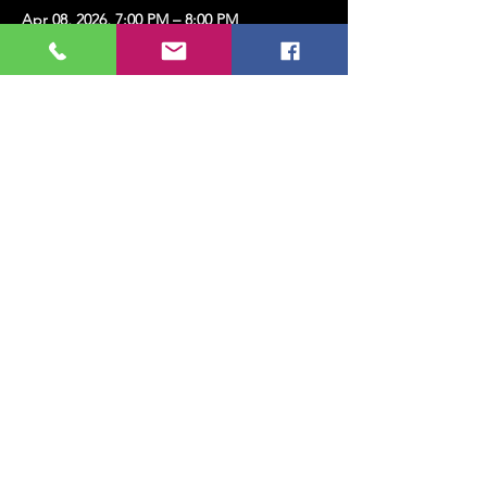
Apr 08, 2026, 7:00 PM – 8:00 PM
Kadıköy, Erenköy, Kazım Karabekirpaşa Sok.
No:4, 34738 Kadıköy/İstanbul, Türkiye
Share this event
MUSIC, ART, DANCE AND MUCH MORE...
TESLİMAT VE İADE
PRIVACY POLICY