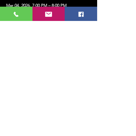
Mar 04, 2026, 7:00 PM – 8:00 PM
Kadıköy, Erenköy, Kazım Karabekirpaşa Sok.
No:4, 34738 Kadıköy/İstanbul, Türkiye
Share this event
MUSIC, ART, DANCE AND MUCH MORE...
TESLİMAT VE İADE
PRIVACY POLICY