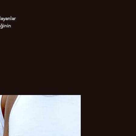
layanlar
iğinin