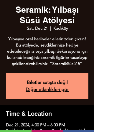
Seramik: Yılbaşı
Süsü Atölyesi
Sat, Dec 21
  |  
Kadıköy
Yılbaşına özel hediyeler ellerinizden çıksın!
Bu atölyede, sevdiklerinize hediye
edebileceğiniz veya yılbaşı dekorasyonu için
kullanabileceğiniz seramik figürler tasarlayıp
şekillendirebilirsiniz. ''SeramikSüsü15''
Biletler satışta değil
Diğer etkinlikleri gör
Time & Location
Dec 21, 2024, 4:00 PM – 6:00 PM
Kadıköy, Erenköy, Kazım Karabekirpaşa Sok.