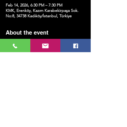
Feb 14, 2026, 6:30 PM – 7:30 PM
KMK, Erenköy, Kazım Karabekirpaşa Sok.
No:8, 34738 Kadıköy/İstanbul, Türkiye
About the event
Aynı günün akşamında sahne tarafında 
“Çello & Sıcak Şarap”
 etkinliği 
gerçekleşecektir. Detaylara  
Sahne Takvimi
kısmından öğrenebilirsiniz!
Share this event