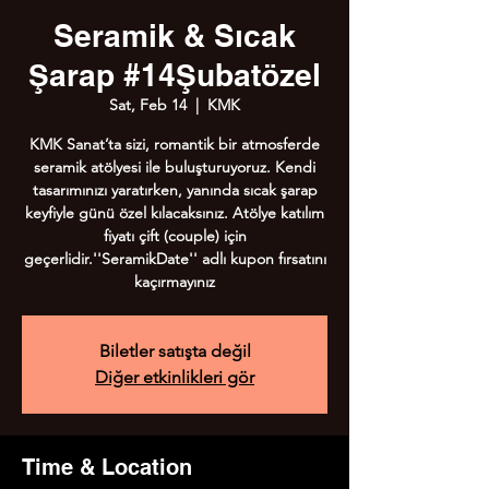
Seramik & Sıcak
Şarap #14Şubatözel
Sat, Feb 14
  |  
KMK
KMK Sanat’ta sizi, romantik bir atmosferde
seramik atölyesi ile buluşturuyoruz. Kendi
tasarımınızı yaratırken, yanında sıcak şarap
keyfiyle günü özel kılacaksınız. Atölye katılım
fiyatı çift (couple) için
geçerlidir.''SeramikDate'' adlı kupon fırsatını
kaçırmayınız
Biletler satışta değil
Diğer etkinlikleri gör
Time & Location