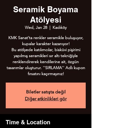
Seramik Boyama
Atölyesi
Wed, Jan 28
  |  
Kadıköy
KMK Sanat’ta renkler seramikle buluşuyor,
kupalar karakter kazanıyor!
Bu atölyede katılımcılar, bisküvi pişirimi
yapılmış seramikleri sır altı tekniğiyle
renklendirerek kendilerine ait, özgün
tasarımlar oluşturur. ''SIRLAMA'' Adlı kupon
fırsatını kaçırmayınız!
Biletler satışta değil
Diğer etkinlikleri gör
Time & Location