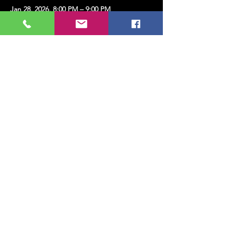
Jan 28, 2026, 8:00 PM – 9:00 PM
Kadıköy, Erenköy, Kazım Karabekirpaşa Sok.
No:8, 34738 Kadıköy/İstanbul, Türkiye
Share this event
MUSIC, ART, DANCE AND MUCH MORE...
TESLİMAT VE İADE
PRIVACY POLICY