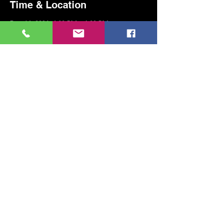
Time & Location
Dec 14, 2024, 4:00 PM – 6:00 PM
Kadıköy, Erenköy, Kazım Karabekirpaşa Sok.
No:8, 34738 Kadıköy/İstanbul, Türkiye
Share this event
MUSIC, ART, DANCE AND MUCH MORE...
TESLİMAT VE İADE
PRIVACY POLICY