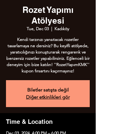
Rozet Yapımı
Atölyesi
Tue, Dec 03
  |  
Kadıköy
Kendi tarzınızı yansıtacak rozetler
tasarlamaya ne dersiniz? Bu keyifli atölyede,
yaratıcılığınızı konuşturarak rengarenk ve
benzersiz rozetler yapabilirsiniz. Eğlenceli bir
deneyim için bize katılın! ''RozetYapımKMK''
kupon fırsartını kaçırmayınız!
Biletler satışta değil
Diğer etkinlikleri gör
Time & Location
Dec 03, 2024, 4:00 PM – 6:00 PM