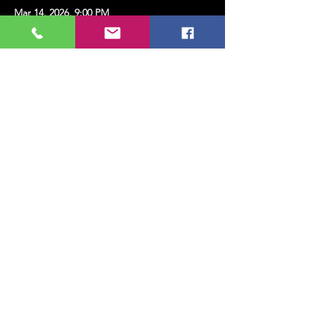
Mar 14, 2026, 9:00 PM
KMK, Erenköy, Kazım Karabekirpaşa Sok.
No:8, 34738 Kadıköy/İstanbul, Türkiye
Share this event
MUSIC, ART, DANCE AND MUCH MORE...
TESLİMAT VE İADE
PRIVACY POLICY