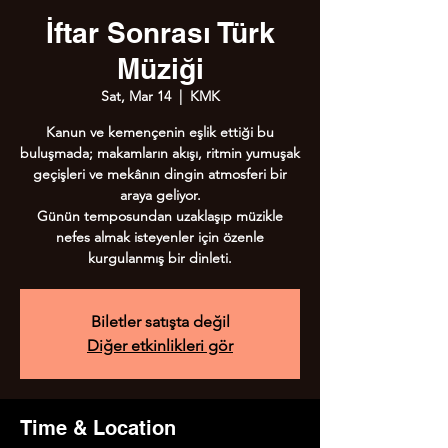
İftar Sonrası Türk
Müziği
Sat, Mar 14
  |  
KMK
Kanun ve kemençenin eşlik ettiği bu
buluşmada; makamların akışı, ritmin yumuşak
geçişleri ve mekânın dingin atmosferi bir
araya geliyor.
Günün temposundan uzaklaşıp müzikle
nefes almak isteyenler için özenle
kurgulanmış bir dinleti.
Biletler satışta değil
Diğer etkinlikleri gör
Time & Location