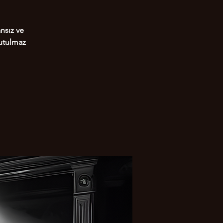
nsız ve
nutulmaz