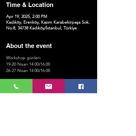
Time & Location
Apr 19, 2025, 2:00 PM
Kadıköy, Erenköy, Kazım Karabekirpaşa Sok.
No:8, 34738 Kadıköy/İstanbul, Türkiye
About the event
Workshop günleri:
19-20 Nisan 14:00/16:00
26-27 Nisan 14:00/16:00
-Senaryo Yazımı & Senaryo Analizi (Bilgisayar 
getirmek zorunludur.)
-Storyboard Hazırlama
-Kamera Açıları ve Çekim Planı
Show More