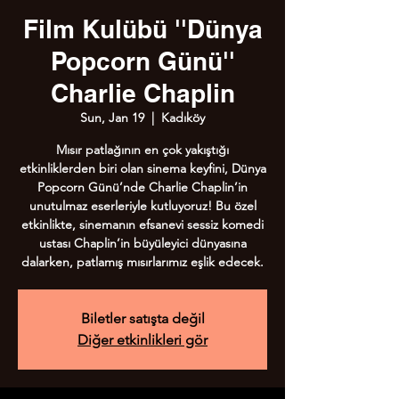
Film Kulübü ''Dünya
Popcorn Günü''
Charlie Chaplin
Sun, Jan 19
  |  
Kadıköy
Mısır patlağının en çok yakıştığı
etkinliklerden biri olan sinema keyfini, Dünya
Popcorn Günü’nde Charlie Chaplin’in
unutulmaz eserleriyle kutluyoruz! Bu özel
etkinlikte, sinemanın efsanevi sessiz komedi
ustası Chaplin’in büyüleyici dünyasına
dalarken, patlamış mısırlarımız eşlik edecek.
Biletler satışta değil
Diğer etkinlikleri gör