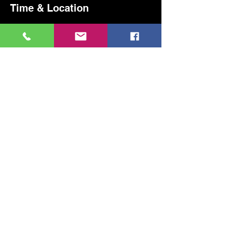
Time & Location
Jan 19, 2025, 5:00 PM – 6:00 PM
Kadıköy, Erenköy, Kazım Karabekirpaşa Sok.
No:8, 34738 Kadıköy/İstanbul, Türkiye
Share this event
MUSIC, ART, DANCE AND MUCH MORE...
TESLİMAT VE İADE
PRIVACY POLICY