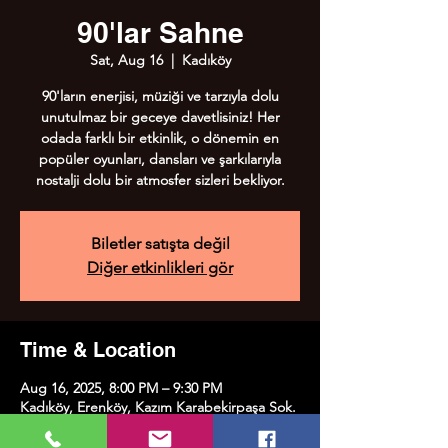
90'lar Sahne
Sat, Aug 16
  |  
Kadıköy
90'ların enerjisi, müziği ve tarzıyla dolu
unutulmaz bir geceye davetlisiniz! Her
odada farklı bir etkinlik, o dönemin en
popüler oyunları, dansları ve şarkılarıyla
nostalji dolu bir atmosfer sizleri bekliyor.
Biletler satışta değil
Diğer etkinlikleri gör
Time & Location
Aug 16, 2025, 8:00 PM – 9:30 PM
Kadıköy, Erenköy, Kazım Karabekirpaşa Sok.
No:8, 34738 Kadıköy/İstanbul, Türkiye